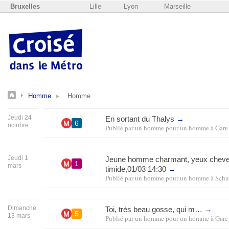
Bruxelles
Lille
Lyon
Marseille
Homme
Homme
Jeudi 24
En sortant du Thalys
→
6
octobre
Publié par
un homme pour un homme
à
Gare
Jeudi 1
Jeune homme charmant, yeux cheveu
1
mars
timide,01/03 14:30
→
Publié par
un homme pour un homme
à
Sch
Dimanche
Toi, très beau gosse, qui m…
→
5
13 mars
Publié par
un homme pour un homme
à
Gare